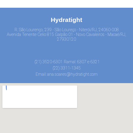
Hydratight
R. São Lourenço, 239 - São Loureço - Niterói/RJ, 24060-008
Avenida Tenente Celio 815 Galpão 01 - Novo Cavaleiros - Macaé/RJ,
27930120
(21) 3520-6301
(22) 3311-1345
Email: ana.soares@hydratight.com