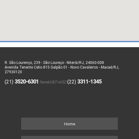
R. São Lourenço, 239 - São Loureço - Niterói/RJ, 24060-008
Avenida Tenente Celio 815 Galpão 01 - Novo Cavaleiros - Macaé/RJ,
27930120
3520-6301
3311-1345
(21)
(22)
Home