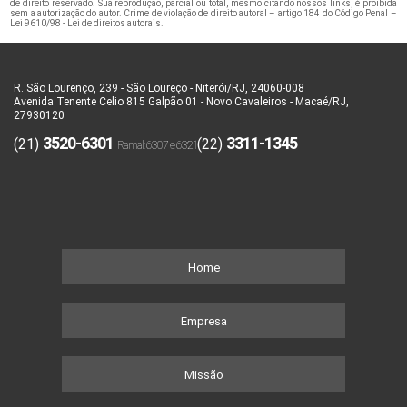
de direito reservado. Sua reprodução, parcial ou total, mesmo citando nossos links, é proibida
sem a autorização do autor. Crime de violação de direito autoral – artigo 184 do Código Penal –
Lei 9610/98 - Lei de direitos autorais
.
R. São Lourenço, 239 - São Loureço - Niterói/RJ, 24060-008
Avenida Tenente Celio 815 Galpão 01 - Novo Cavaleiros - Macaé/RJ,
27930120
3520-6301
3311-1345
(21)
(22)
Home
Empresa
Missão