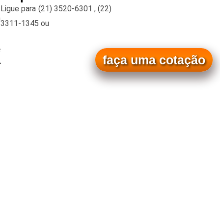
s
Ligue para
(21) 3520-6301
,
(22)
m
3311-1345
ou
e
faça uma cotação
a