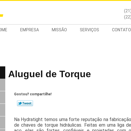
(21
(22
OME
EMPRESA
MISSÃO
SERVIÇOS
CONTATO
Aluguel de Torque
Gostou? compartilhe!
Na Hydratight temos uma forte reputação na fabricaçã
de chaves de torque hidráulicas. Feitas em uma liga d
aço, elas são fortes, confiáveis e projetadas com 