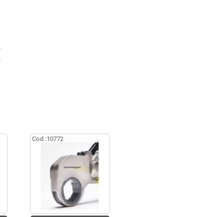
e
e
r
a
Cod.:
10772