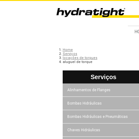
H
Home
Serviços
locações de torques
aluguel de torque
Serviços
Alinhamentos de Flanges
Bombas Hidráulicas
Bombas Hidráulicas e Pneumáticas
Chaves Hidráulicas