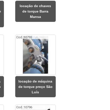
locação de chaves
e
de torque Barra
Mansa
Cod.:
10793
a
locação de máquina
o
de torque preço São
Luís
Cod.:
10796