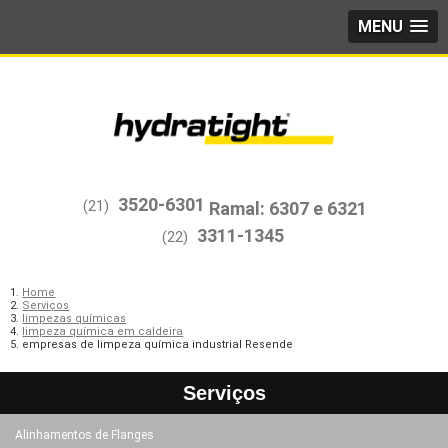
MENU
3520-6301
(21)
3311-1345
(22)
Home
Serviços
limpezas químicas
limpeza química em caldeira
empresas de limpeza química industrial Resende
Serviços
Alinhamentos de Flanges