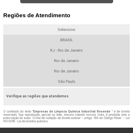
Regiões de Atendimento
Selecione:
BRASIL
RJ - Rio de Janeiro
Rio de Janeiro
Rio de Janeiro
São Paulo
Verifique as regiões que atendemos
O conteúdo do texto "
Empresas de Limpeza Química Industrial Resende
" é de direito
reservado. Sua reprodução, parcial ou total, mesmo citando nossos links, é proibida sem a
autorização do autor. Crime de violação de direito autoral – artigo 184 do Código Penal –
Lei
9610/98 - Lei de direitos autorais
.