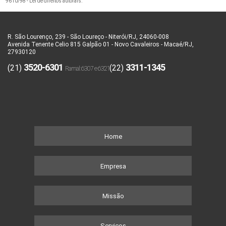
9610/98 - Lei de direitos autorais
.
R. São Lourenço, 239 - São Loureço - Niterói/RJ, 24060-008
Avenida Tenente Celio 815 Galpão 01 - Novo Cavaleiros - Macaé/RJ,
27930120
3520-6301
3311-1345
(21)
(22)
Home
Empresa
Missão
Serviços