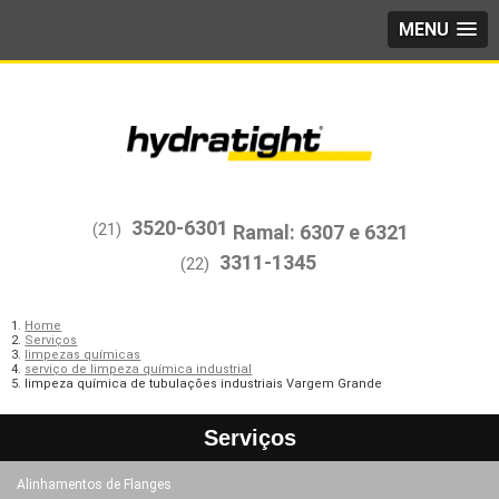
MENU
3520-6301
(21)
3311-1345
(22)
Home
Serviços
limpezas químicas
serviço de limpeza química industrial
limpeza química de tubulações industriais Vargem Grande
Serviços
Alinhamentos de Flanges