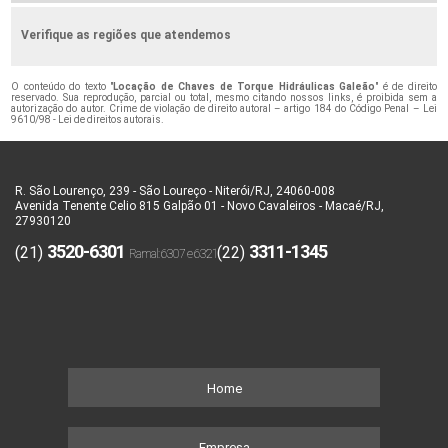
Verifique as regiões que atendemos
O conteúdo do texto "
Locação de Chaves de Torque Hidráulicas Galeão
" é de direito
reservado. Sua reprodução, parcial ou total, mesmo citando nossos links, é proibida sem a
autorização do autor. Crime de violação de direito autoral – artigo 184 do Código Penal –
Lei
9610/98 - Lei de direitos autorais
.
R. São Lourenço, 239 - São Loureço - Niterói/RJ, 24060-008
Avenida Tenente Celio 815 Galpão 01 - Novo Cavaleiros - Macaé/RJ,
27930120
3520-6301
3311-1345
(21)
(22)
Home
Empresa