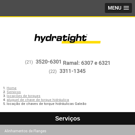
MENU
3520-6301
(21)
3311-1345
(22)
Home
Serviços
locações de torques
aluguel de chave de torque hidráulica
locação de chaves de torque hidráulicas Galeão
Serviços
Alinhamentos de Flanges