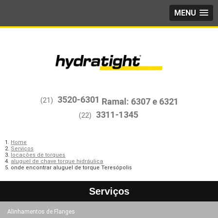
MENU
3520-6301
(21)
3311-1345
(22)
Home
Serviços
locações de torques
aluguel de chave torque hidráulica
onde encontrar aluguel de torque Teresópolis
Serviços
Alinhamentos de Flanges