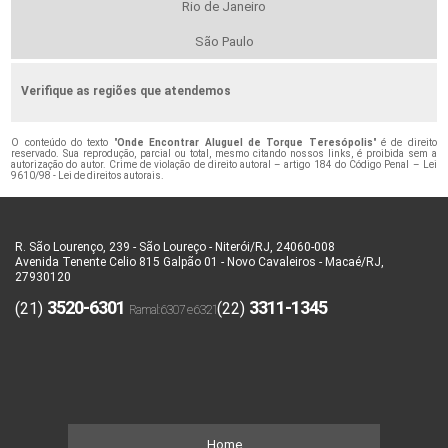
Rio de Janeiro
São Paulo
Verifique as regiões que atendemos
O conteúdo do texto "
Onde Encontrar Aluguel de Torque Teresópolis
" é de direito
reservado. Sua reprodução, parcial ou total, mesmo citando nossos links, é proibida sem a
autorização do autor. Crime de violação de direito autoral – artigo 184 do Código Penal –
Lei
9610/98 - Lei de direitos autorais
.
R. São Lourenço, 239 - São Loureço - Niterói/RJ, 24060-008
Avenida Tenente Celio 815 Galpão 01 - Novo Cavaleiros - Macaé/RJ,
27930120
3520-6301
3311-1345
(21)
(22)
Home