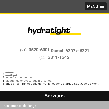
MENU
3520-6301
(21)
3311-1345
(22)
Home
Serviços
locações de torques
aluguel de chave torque hidráulica
onde encontrar locação de multiplicador de torque São João de Meriti
Serviços
Alinhamentos de Flanges