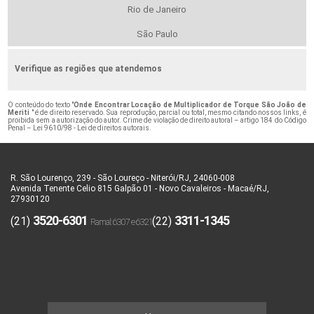
Rio de Janeiro
São Paulo
Verifique as regiões que atendemos
O conteúdo do texto "
Onde Encontrar Locação de Multiplicador de Torque São João de
Meriti
" é de direito reservado. Sua reprodução, parcial ou total, mesmo citando nossos links, é
proibida sem a autorização do autor. Crime de violação de direito autoral – artigo 184 do Código
Penal –
Lei 9610/98 - Lei de direitos autorais
.
R. São Lourenço, 239 - São Loureço - Niterói/RJ, 24060-008
Avenida Tenente Celio 815 Galpão 01 - Novo Cavaleiros - Macaé/RJ,
27930120
3520-6301
3311-1345
(21)
(22)