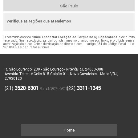
São Paulo
Verifique as regiões que atendemos
O conteúdo do texto "
Onde Encontrar Locação de Torque no Rj Copacabana
" é de direito
reservado. Sua reprodução, parcial ou total, mesmo citando nossos links, é proibida sem a
autorização do autor. Crime de violação de direito autoral – artigo 184 do Código Penal –
Lei
9610/98 - Lei de direitos autorais
.
R. São Lourenço, 239 - São Loureço - Niterói/RJ, 24060-008
Avenida Tenente Celio 815 Galpão 01 - Novo Cavaleiros - Macaé/RJ,
27930120
3520-6301
3311-1345
(21)
(22)
Home