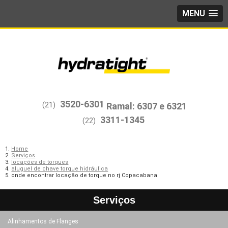
MENU
3520-6301
(21)
3311-1345
(22)
Home
Serviços
locações de torques
aluguel de chave torque hidráulica
onde encontrar locação de torque no rj Copacabana
Serviços
Alinhamentos de Flanges