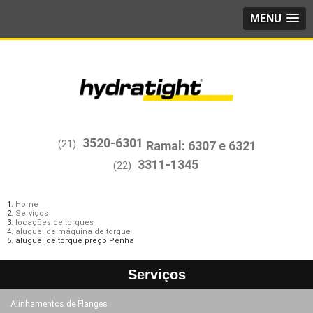
MENU
3520-6301
(21)
3311-1345
(22)
Home
Serviços
locações de torques
aluguel de máquina de torque
aluguel de torque preço Penha
Serviços
Alinhamentos de Flanges