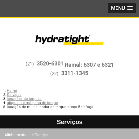
MENU
3520-6301
(21)
3311-1345
(22)
Home
Serviços
locações de torques
aluguel de máquina de torque
locação de multiplicador de torque preço Botafogo
Serviços
Alinhamentos de Flanges