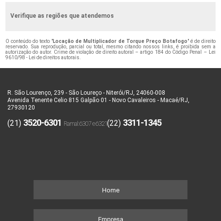
Verifique as regiões que atendemos
O conteúdo do texto "
Locação de Multiplicador de Torque Preço Botafogo
" é de direito
reservado. Sua reprodução, parcial ou total, mesmo citando nossos links, é proibida sem a
autorização do autor. Crime de violação de direito autoral – artigo 184 do Código Penal –
Lei
9610/98 - Lei de direitos autorais
.
R. São Lourenço, 239 - São Loureço - Niterói/RJ, 24060-008
Avenida Tenente Celio 815 Galpão 01 - Novo Cavaleiros - Macaé/RJ,
27930120
3520-6301
3311-1345
(21)
(22)
Home
Empresa