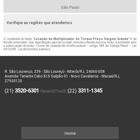
São Paulo
Verifique as regiões que atendemos
O conteúdo do texto "
Locação de Multiplicador de Torque Preço Vargem Grande
" é de
direito reservado. Sua reprodução, parcial ou total, mesmo citando nossos links, é proibida sem
a autorização do autor. Crime de violação de direito autoral – artigo 184 do Código Penal –
Lei
9610/98 - Lei de direitos autorais
.
R. São Lourenço, 239 - São Loureço - Niterói/RJ, 24060-008
Avenida Tenente Celio 815 Galpão 01 - Novo Cavaleiros - Macaé/RJ,
27930120
3520-6301
3311-1345
(21)
(22)
Home