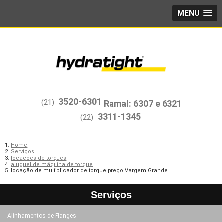
MENU
3520-6301
(21)
3311-1345
(22)
Home
Serviços
locações de torques
aluguel de máquina de torque
locação de multiplicador de torque preço Vargem Grande
Serviços
Alinhamentos de Flanges