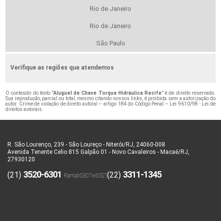
Rio de Janeiro
Rio de Janeiro
São Paulo
Verifique as regiões que atendemos
O conteúdo do texto "
Aluguel de Chave Torque Hidráulica Recife
" é de direito reservado.
Sua reprodução, parcial ou total, mesmo citando nossos links, é proibida sem a autorização do
autor. Crime de violação de direito autoral – artigo 184 do Código Penal –
Lei 9610/98 - Lei de
direitos autorais
.
R. São Lourenço, 239 - São Loureço - Niterói/RJ, 24060-008
Avenida Tenente Celio 815 Galpão 01 - Novo Cavaleiros - Macaé/RJ,
27930120
3520-6301
3311-1345
(21)
(22)