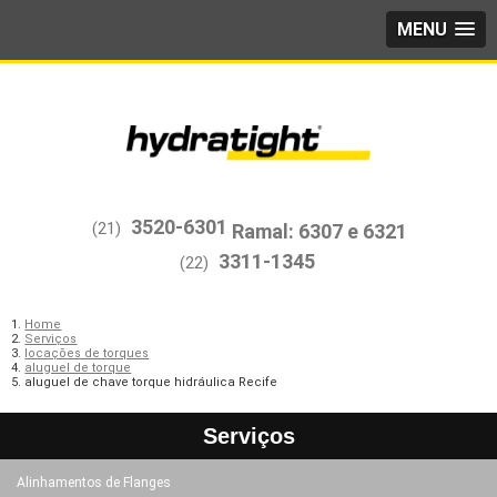
MENU
3520-6301
(21)
3311-1345
(22)
Home
Serviços
locações de torques
aluguel de torque
aluguel de chave torque hidráulica Recife
Serviços
Alinhamentos de Flanges