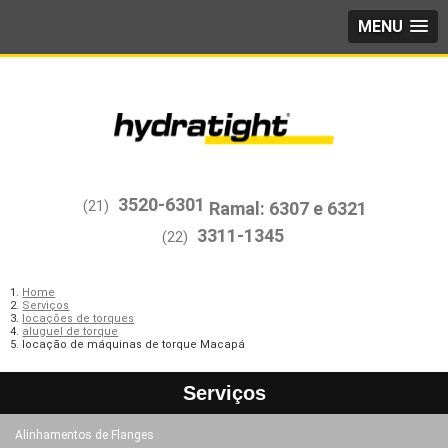
MENU
3520-6301
(21)
3311-1345
(22)
Home
Serviços
locações de torques
aluguel de torque
locação de máquinas de torque Macapá
Serviços
Alinhamentos de Flanges