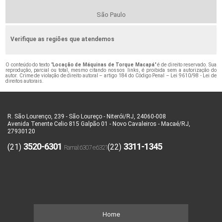
São Paulo
Verifique as regiões que atendemos
O conteúdo do texto "
Locação de Máquinas de Torque Macapá
" é de direito reservado. Sua
reprodução, parcial ou total, mesmo citando nossos links, é proibida sem a autorização do
autor. Crime de violação de direito autoral – artigo 184 do Código Penal –
Lei 9610/98 - Lei de
direitos autorais
.
R. São Lourenço, 239 - São Loureço - Niterói/RJ, 24060-008
Avenida Tenente Celio 815 Galpão 01 - Novo Cavaleiros - Macaé/RJ,
27930120
3520-6301
3311-1345
(21)
(22)
Home