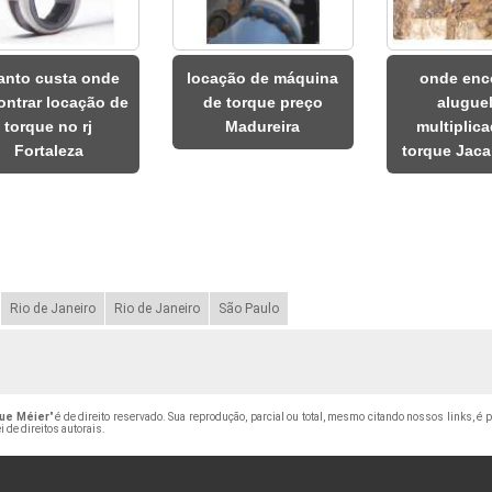
anto custa onde
locação de máquina
onde enc
ontrar locação de
de torque preço
alugue
torque no rj
Madureira
multiplica
Fortaleza
torque Jac
Rio de Janeiro
Rio de Janeiro
São Paulo
ue Méier
" é de direito reservado. Sua reprodução, parcial ou total, mesmo citando nossos links, é 
i de direitos autorais
.