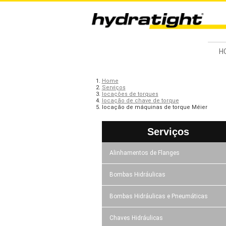
H
Home
Serviços
locações de torques
locação de chave de torque
locação de máquinas de torque Méier
Serviços
Alinhamentos de Flanges
Bombas Hidráulicas
Bombas Hidráulicas e Pneumáticas
Chaves Hidráulicas