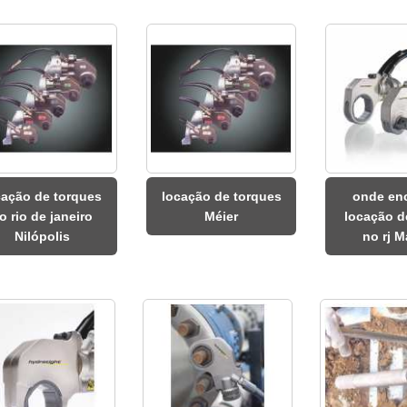
cação de torques
locação de torques
onde en
o rio de janeiro
Méier
locação d
Nilópolis
no rj M