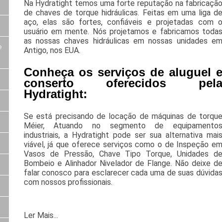
Na Hydratight temos uma forte reputação na fabricaçã
de chaves de torque hidráulicas. Feitas em uma liga d
aço, elas são fortes, confiáveis e projetadas com 
usuário em mente. Nós projetamos e fabricamos toda
as nossas chaves hidráulicas em nossas unidades e
e
Antigo, nos EUA.
Conheça os serviços de aluguel 
conserto oferecidos pel
Hydratight:
Se está precisando de locação de máquinas de torqu
Méier, Atuando no segmento de equipamento
industriais, a Hydratight pode ser sua alternativa mai
viável, já que oferece serviços como o de Inspeção e
Vasos de Pressão, Chave Tipo Torque, Unidades d
Bombeio e Alinhador Nivelador de Flange. Não deixe d
falar conosco para esclarecer cada uma de suas dúvida
com nossos profissionais.
Ler Mais...