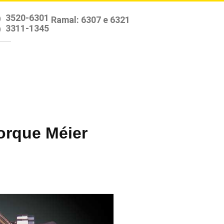
3520-6301
)
3311-1345
)
orque Méier