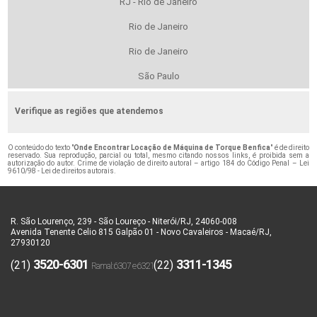
RJ - Rio de Janeiro
Rio de Janeiro
Rio de Janeiro
São Paulo
Verifique as regiões que atendemos
O conteúdo do texto "
Onde Encontrar Locação de Máquina de Torque Benfica
" é de direito
reservado. Sua reprodução, parcial ou total, mesmo citando nossos links, é proibida sem a
autorização do autor. Crime de violação de direito autoral – artigo 184 do Código Penal –
Lei
9610/98 - Lei de direitos autorais
.
R. São Lourenço, 239 - São Loureço - Niterói/RJ, 24060-008
Avenida Tenente Celio 815 Galpão 01 - Novo Cavaleiros - Macaé/RJ,
27930120
3520-6301
3311-1345
(21)
(22)