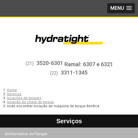
MENU
3520-6301
(21)
3311-1345
(22)
Home
Serviços
locações de torques
locação de chave de torque
onde encontrar locação de máquina de torque Benfica
Serviços
Alinhamentos de Flanges