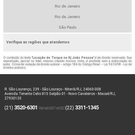
Rio de Janeiro
Rio de Janeiro
São Paulo
Verifique as regiões que atendemos
O conteúdo do texto "
Locação de Torque no Rj João Pessoa
" é de direito reservado. Sua
reprodução, parcial ou total, mesmo citando nossos links, é proibida sem a autorização do
autor. Crime de violação de direito autoral – artigo 184 do Código Penal –
Lei 9610/98 - Lei de
direitos autorais
.
R. São Lourenço, 239 - São Loureço - Niterói/RJ, 24060-008
Avenida Tenente Celio 815 Galpão 01 - Novo Cavaleiros - Macaé/RJ,
27930120
3520-6301
3311-1345
(21)
(22)