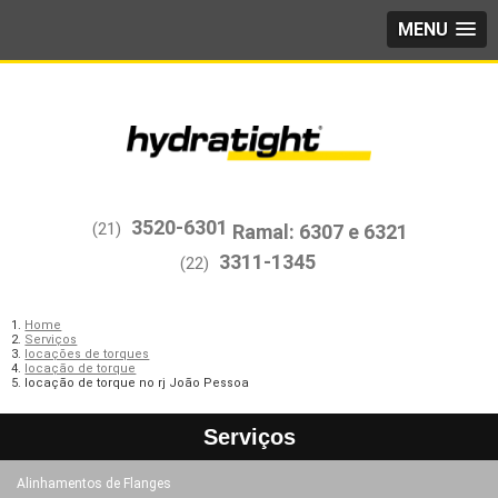
MENU
3520-6301
(21)
3311-1345
(22)
Home
Serviços
locações de torques
locação de torque
locação de torque no rj João Pessoa
Serviços
Alinhamentos de Flanges