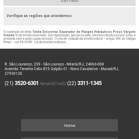
São Paulo
Verifique as regiões que atendemos
O conteúdo do texto "
Onde Encontrar Separador de Flanges Hidráulicos Preço Vargem
Grande
" é de direito reservado. Sua reprodução, parcial ou total, mesmo citando nossos links, é
proibida sem a autorização do autor. Crime de violação de direito autoral – artigo 184 do Código
Penal –
Lei 9610/98 - Lei de direitos autorais
.
R. São Lourenço, 239 - São Loureço - Niterói/RJ, 24060-008
Avenida Tenente Celio 815 Galpão 01 - Novo Cavaleiros - Macaé/RJ,
27930120
3520-6301
3311-1345
(21)
(22)
Home