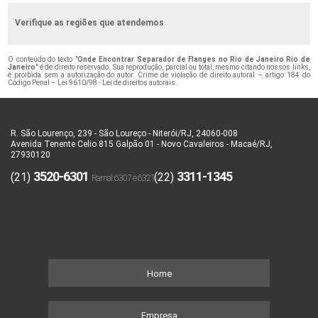
Verifique as regiões que atendemos
O conteúdo do texto "
Onde Encontrar Separador de Flanges no Rio de Janeiro Rio de
Janeiro
" é de direito reservado. Sua reprodução, parcial ou total, mesmo citando nossos links,
é proibida sem a autorização do autor. Crime de violação de direito autoral – artigo 184 do
Código Penal –
Lei 9610/98 - Lei de direitos autorais
.
R. São Lourenço, 239 - São Loureço - Niterói/RJ, 24060-008
Avenida Tenente Celio 815 Galpão 01 - Novo Cavaleiros - Macaé/RJ,
27930120
3520-6301
3311-1345
(21)
(22)
Home
Empresa