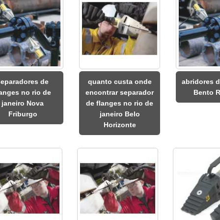
separadores de
quanto custa onde
abridores d
langes no rio de
encontrar separador
Bento R
janeiro Nova
de flanges no rio de
Friburgo
janeiro Belo
Horizonte