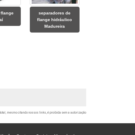
 flange
separadores de
raí
flange hidráulico
Madureira
u total, mesmo citando nossos links, é proibida sem a autorização