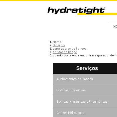
H
Home
Serviços
separadores de flanges
abridor de flange
quanto custa onde encontrar separador de fl
Serviços
Alinhamentos de Flanges
Bombas Hidráulicas
Bombas Hidráulicas e Pneumáticas
Chaves Hidráulicas