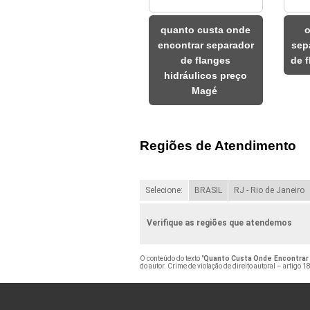
quanto custa onde
o
encontrar separador
sep
de flanges
de f
hidráulicos preço
Magé
Regiões de Atendimento
Selecione:
BRASIL
RJ - Rio de Janeiro
Verifique as regiões que atendemos
O conteúdo do texto "
Quanto Custa Onde Encontrar 
do autor. Crime de violação de direito autoral – artigo 