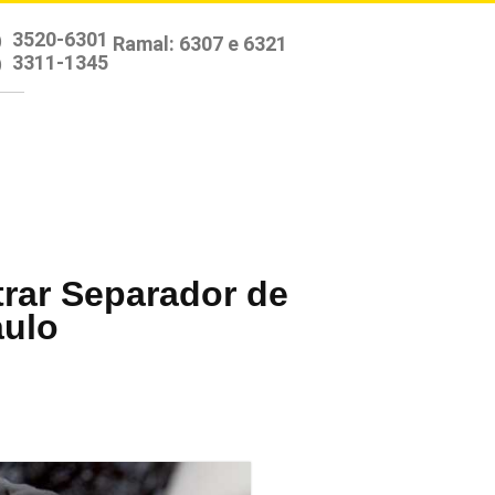
3520-6301
)
3311-1345
)
rar Separador de
aulo