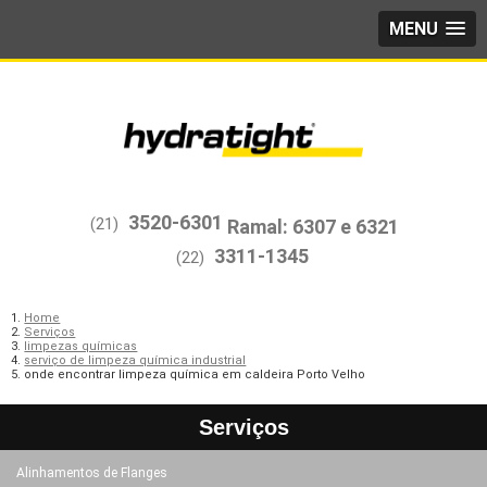
MENU
3520-6301
(21)
3311-1345
(22)
Home
Serviços
limpezas químicas
serviço de limpeza química industrial
onde encontrar limpeza química em caldeira Porto Velho
Serviços
Alinhamentos de Flanges