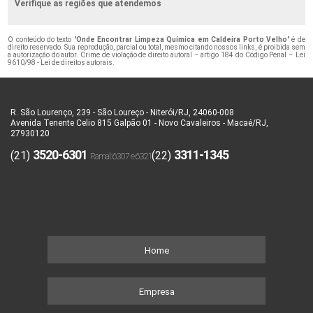
Verifique as regiões que atendemos
O conteúdo do texto "
Onde Encontrar Limpeza Química em Caldeira Porto Velho
" é de
direito reservado. Sua reprodução, parcial ou total, mesmo citando nossos links, é proibida sem
a autorização do autor. Crime de violação de direito autoral – artigo 184 do Código Penal –
Lei
9610/98 - Lei de direitos autorais
.
R. São Lourenço, 239 - São Loureço - Niterói/RJ, 24060-008
Avenida Tenente Celio 815 Galpão 01 - Novo Cavaleiros - Macaé/RJ,
27930120
3520-6301
3311-1345
(21)
(22)
Home
Empresa