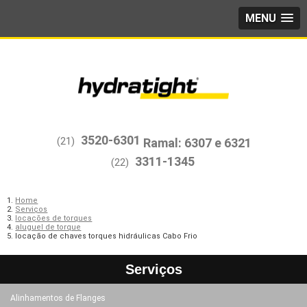
MENU
3520-6301
(21)
3311-1345
(22)
Home
Serviços
locações de torques
aluguel de torque
locação de chaves torques hidráulicas Cabo Frio
Serviços
Alinhamentos de Flanges