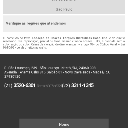
São Paulo
Verifique as regiões que atendemos
O conteúdo do texto "
Locação de Chaves Torques Hidráulicas Cabo Frio
" é de direito
reservado. Sua reprodução, parcial ou total, mesmo citando nossos links, é proibida sem a
autorização do autor. Crime de violação de direito autoral – artigo 184 do Código Penal –
Lei
9610/98 - Lei de direitos autorais
.
R. São Lourenço, 239 - São Loureço - Niterói/RJ, 24060-008
Avenida Tenente Celio 815 Galpão 01 - Novo Cavaleiros - Macaé/RJ,
27930120
3520-6301
3311-1345
(21)
(22)
Home