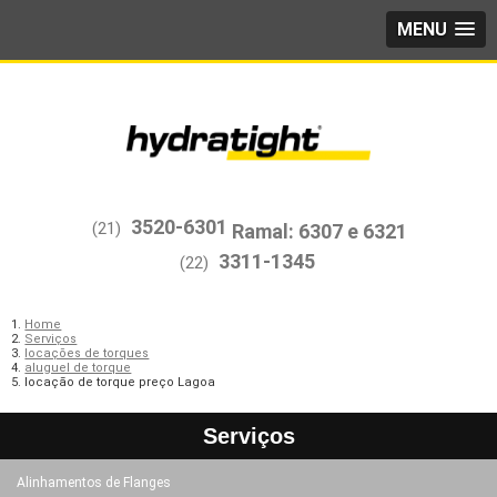
MENU
3520-6301
(21)
3311-1345
(22)
Home
Serviços
locações de torques
aluguel de torque
locação de torque preço Lagoa
Serviços
Alinhamentos de Flanges