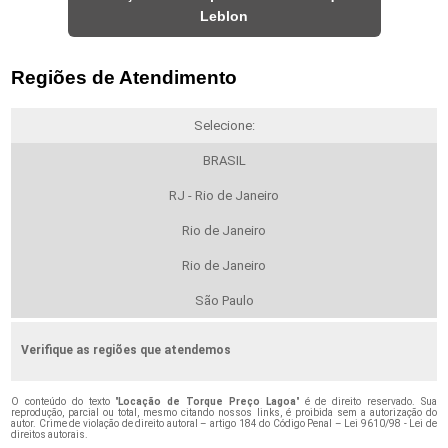
Leblon
Regiões de Atendimento
Selecione:
BRASIL
RJ - Rio de Janeiro
Rio de Janeiro
Rio de Janeiro
São Paulo
Verifique as regiões que atendemos
O conteúdo do texto "
Locação de Torque Preço Lagoa
" é de direito reservado. Sua
reprodução, parcial ou total, mesmo citando nossos links, é proibida sem a autorização do
autor. Crime de violação de direito autoral – artigo 184 do Código Penal –
Lei 9610/98 - Lei de
direitos autorais
.