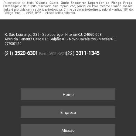
O conteúdo do texto "
Quanto Custa Onde Encontrar Separador de Flange Preço
Flamengo
" é de direito reservado. Sua reprodução, parcial ou total, mesmo citando nossos
links, é proibida sem a autorização do autor. Crime de violação de direito autoral – artigo 184 do
Código Penal –
Lei 9610/98 - Lei de direitos autorais
.
R. São Lourenço, 239 - São Loureço - Niterói/RJ, 24060-008
Avenida Tenente Celio 815 Galpão 01 - Novo Cavaleiros - Macaé/RJ,
27930120
3520-6301
3311-1345
(21)
(22)
Home
Empresa
Missão