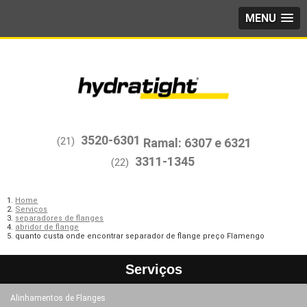
MENU
3520-6301
(21)
3311-1345
(22)
Home
Serviços
separadores de flanges
abridor de flange
quanto custa onde encontrar separador de flange preço Flamengo
Serviços
Alinhamentos de Flanges