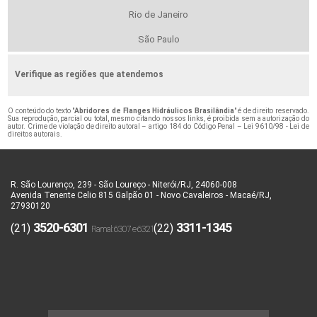
Rio de Janeiro
São Paulo
Verifique as regiões que atendemos
O conteúdo do texto "
Abridores de Flanges Hidráulicos Brasilândia
" é de direito reservado.
Sua reprodução, parcial ou total, mesmo citando nossos links, é proibida sem a autorização do
autor. Crime de violação de direito autoral – artigo 184 do Código Penal –
Lei 9610/98 - Lei de
direitos autorais
.
R. São Lourenço, 239 - São Loureço - Niterói/RJ, 24060-008
Avenida Tenente Celio 815 Galpão 01 - Novo Cavaleiros - Macaé/RJ,
27930120
3520-6301
3311-1345
(21)
(22)