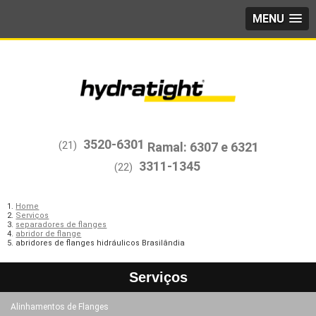
MENU
3520-6301
(21)
3311-1345
(22)
Home
Serviços
separadores de flanges
abridor de flange
abridores de flanges hidráulicos Brasilândia
Serviços
Alinhamentos de Flanges