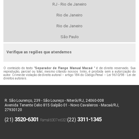
RJ - Rio de Janeiro
Rio de Janeiro
Rio de Janeiro
São Paulo
Verifique as regiões que atendemos
O conteúdo do texto "
Separador de Flange Manual Macaé
" é de direito reservado. Sua
reprodução, parcial ou total, mesmo citando nossos links, é proibida sem a autorização do
autor. Crime de violação de direito autoral – artigo 184 do Código Penal –
Lei 9610/98 - Lei de
direitos autorais
.
R. São Lourenço, 239 - São Loureço - Niterói/RJ, 24060-008
Avenida Tenente Celio 815 Galpão 01 - Novo Cavaleiros - Macaé/RJ,
27930120
3520-6301
3311-1345
(21)
(22)