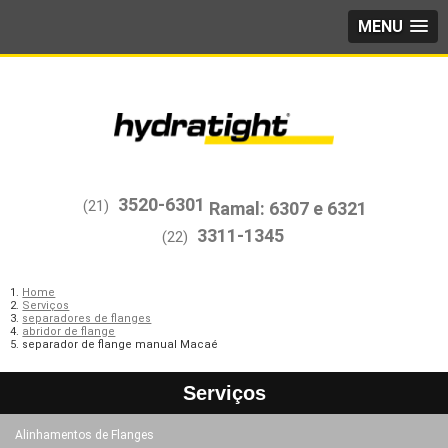
MENU
3520-6301
(21)
3311-1345
(22)
Home
Serviços
separadores de flanges
abridor de flange
separador de flange manual Macaé
Serviços
Alinhamentos de Flanges