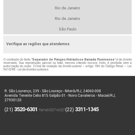
Rio de Janeiro
Rio de Janeiro
São Paulo
Verifique as regiões que atendemos
O conteúdo do texto "
Separador de Flanges Hidráulicos Baixada Fluminense
" é de direito
reservado. Sua reprodução, parcial ou total, mesmo citando nossos links, é proibida sem a
autorização do autor. Crime de violação de direito autoral – artigo 184 do Código Penal –
Lei
9610/98 - Lei de direitos autorais
.
R. São Lourenço, 239 - São Loureço - Niterói/RJ, 24060-008
Avenida Tenente Celio 815 Galpão 01 - Novo Cavaleiros - Macaé/RJ,
27930120
3520-6301
3311-1345
(21)
(22)