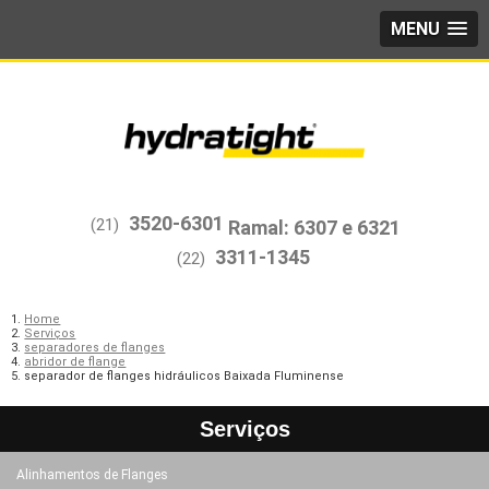
MENU
3520-6301
(21)
3311-1345
(22)
Home
Serviços
separadores de flanges
abridor de flange
separador de flanges hidráulicos Baixada Fluminense
Serviços
Alinhamentos de Flanges